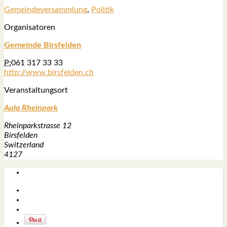
Gemein­de­ver­samm­lung
,
Poli­tik
Orga­ni­sa­to­ren
Gemein­de Birs­fel­den
P:
061 317 33 33
http://www.birsfelden.ch
Ver­an­stal­tungs­ort
Aula Rhein­park
Rhein­park­stras­se 12
Birs­fel­den
Switz­er­land
4127