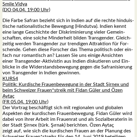
Smi­le Vidya
(DO 04.04. 19:00 Uhr)
Die Far­be Safran bezieht sich in Indi­en auf die rech­te hin­du­is­
ti­sche natio­na­lis­ti­sche Bewe­gung (Hin­dut­va). Indi­en kennt
eine lan­ge Geschich­te der Dis­kri­mi­nie­rung vie­ler Gemein­
schaf­ten, eine sol­che Min­der­heit bil­den Trans­gen­der. Gleich­
zei­tig wer­den Trans­gen­der zur tren­di­gen Attrak­ti­on für For­
schen­de. Gehen die­se For­scher das The­ma poli­tisch oder ein­
fach nur roman­tisch an? Las­sen Sie uns eini­ge Ansich­ten
einer Trans­gen­der-Akti­vis­tin aus Indi­en dis­ku­tie­ren und Ein­
bli­cke in die Wider­stands­be­we­gung gegen die Safra­ni­sie­rung
von Trans­gen­der in Indi­en gewin­nen.
KURS4
Poli­tik: Kur­di­sche Frau­en­be­we­gung in der Stadt Şirnex und
beim Schwei­zer Frauen*streik mit Fidan Güler und Özen
Aytaç
(FR 05.04. 19:00 Uhr)
Der Vor­trag beschäf­tigt sich mit regio­na­len und glo­ba­len
Aspek­ten der kur­di­schen Frau­en­be­we­gung. Fidan Güler wird
dabei von ihrer Arbeit im Frau­en­rat und als Sozi­al­be­ra­te­rin in
der Stadt Şirnex (türk. Şır­nak) berich­ten. Özen Aytaç
zeigt auf, wie sich die kur­di­schen Frau­en an der Pla­nung des
Schwei­zer Frauen*streiks für den 14. Juni 2019 betei­li­gen.