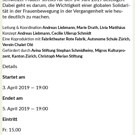
Dabei geht es dar­um, die Wich­tig­keit einer glo­ba­len Soli­da­ri­
tät in der Frau­en­be­we­gung in der Ver­gan­gen­heit wie heu­
te deut­lich zu machen.
Lei­tung & Koor­di­na­ti­on
Andre­as Lieb­mann, Marie Drath, Livia Mat­thä­us
Kon­zept
Andre­as Lieb­mann, Ceci­lie Uller­up Schmidt
Eine Kopro­duk­ti­on mit
Fabrik­thea­ter Rote Fabrik, Auto­no­me Schu­le Zürich,
Ver­ein Cha­let Olé
Geför­dert durch
Avina Stif­tung Ste­phan Schmid­hei­ny, Migros Kul­tur­pro­
zent, Kan­ton Zürich, Chris­toph Meri­an Stif­tung
Details
Star­tet am
3. April 2019 — 19:00
Endet am
5. April 2019 — 19:00
Ein­tritt
Fr. 15,00