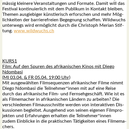
mäs­sig klei­ne­re Ver­an­stal­tun­gen und For­ma­te. Damit will das
Fes­ti­val kon­ti­nu­ier­lich mit dem Publi­kum in Kon­takt blei­ben,
The­men aus­gie­bi­ger künst­le­risch erfor­schen und mehr Mög­
lich­kei­ten der bar­rie­re­frei­en Begeg­nung schaf­fen. Wild­wuchs
unter­wegs wird ermög­licht durch die Chris­toph Meri­an Stif­
tung.
www.wildwuchs.ch
KURS1
Film: Auf den Spu­ren des afri­ka­ni­schen Kinos mit Die­go
Ndom­ba­si
(MI 03.04. & FR 05.04. 19:00 Uhr)
Mit aus­ge­wähl­ten Film­se­quen­zen afri­ka­ni­scher Fil­me nimmt
Die­go Ndom­ba­si die Teilnehmer*innen mit auf eine Rei­se
durch das afri­ka­ni­sche Film- und Fern­seh­ge­schäft. Wie ist es
als Fil­me­ma­cher in afri­ka­ni­schen Län­dern zu arbei­ten? Die
ver­schie­de­nen Film­aus­schnit­te wer­den von inter­ak­ti­ven Dis­
kus­sio­nen beglei­tet. Aus­ge­hend von sei­nen eige­nen Film­pro­
jek­ten und Erfah­run­gen erhal­ten die Teilnehmer*innen
zudem Ein­bli­cke in die prak­ti­schen Tätig­kei­ten eines Fil­me­ma­
chers.