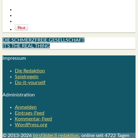
DIE SCHMERZFREIE GESELLSCHAFT
IT’S THE REAL THING
Impres­sum
Die Redak­ti­on
Spiel­re­geln
Do-it-your­s­elf
Admi­nis­tra­ti­on
Anmelden
Eintrags-Feed
Kommentar-Feed
WordPress.org
© 2013-2026
birsfälder.li redaktion
, online seit 4722 Tagen