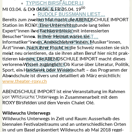
TYPISCH BIRSFÄLDER.LI
00
MATTIELLO
MI 03.04. & DO 04.04. & FR 05.04. 19
RUDOLF BUSS­MANN LIEST…
ADVÄNTSKALÄNDER.LI
Bereits zum zwei­ten Mal macht die ABENDSCHULE IMPORT
OSCHTERHÄS.LI
Sta­ti­on im ROXY. Eine Unter­richts­stun­de lang tei­len
PFINGST­SPATZ
Expert*innen ihre Fach­kennt­nis­se mit inter­es­sier­ten
RENÉ REGEN­ASS LIEST…
Besucher*innen. In ihrer Hei­mat waren sie
ECK­HARDS LYRIK­ECKE
Informatiker*innen, Arabischlehrer*innen, Musiker*innen,
IN EIGE­NER SACHE
Ärzt*innen. Nach ihrer Flucht in die Schweiz muss­ten sie sich
SO GOOT’S
meist neu ori­en­tie­ren, da sie ihren alten Beruf hier nicht prak­
SPIEL­RE­GELN
ti­zie­ren kön­nen. Die ABENDSCHULE IMPORT macht die­ses
DO-IT-YOUR­S­ELF
ver­lo­re­ne Wis­sen zugäng­lich! Ob Kur­se über Lite­ra­tur, Poli­tik,
BIRSFÄLDER.LI-ABO
Sport, ein Hand­werk oder Wis­sen­schaft – das Pro­gramm der
SHOUT­BOX
Abend­schu­le ist divers und detail­liert ab März ersicht­lich:
www.theater-roxy.ch
ABENDSCHULE IMPORT ist eine Ver­an­stal­tung im Rah­men
von Wild­wuchs Unter­wegs in Zusam­men­ar­beit mit dem
ROXY Birs­fel­den und dem Ver­ein Cha­let Olé.
Wild­wuchs Unter­wegs
Wild­wuchs Unter­wegs in Zeit und Raum: Aus­ser­halb des
bien­na­len Fes­ti­val­zeit­raums und an unter­schied­li­chen Orten
in und um Basel prä­sen­tiert Wild­wuchs ab Mai 2018 regel­