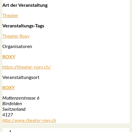
Art der Ver­an­stal­tung
Thea­ter
Ver­an­stal­tungs-Tags
Thea­ter Roxy
Orga­ni­sa­to­ren
ROXY
https://theater-roxy.ch/
Ver­an­stal­tungs­ort
ROXY
Mut­ten­zer­stras­se 6
Birs­fel­den
Switz­er­land
4127
http://www.theater-roxy.ch