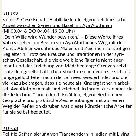
KURS2
Kunst & Gesell­schaft: Ein­bli­cke in die eige­ne zeich­ne­ri­sche
Arbeit zwi­schen Syri­en und Basel mit Aya Aloth­man
(MI 03.04 & DO 04.04. 19:00 Uhr)
„Dein Wil­le wird Wun­der bewir­ken.“ – Die­se Wor­te ihres
Vaters ste­hen am Beginn von Aya Aloth­mans Weg mit der
Kunst. Ab hier wird ihr das Malen und Zeich­nen zur ste­ti­gen
Beglei­te­rin. Trotz der Bräu­che und Tra­di­tio­nen in der syri­
schen Gesell­schaft, die vie­le weib­li­che Talen­te nicht aner­
kennt und der Erzie­hung von Mäd­chen enge Gren­zen setzt.
Trotz den gesell­schaft­li­chen Struk­tu­ren, in denen sie sich als
jun­ge geflüch­te­te Frau in der Schweiz wie­der­fin­det und die
viel dazu bei­tra­gen, dass sie heu­te als Kin­der­gärt­ne­rin arbei­
tet. Aya Aloth­man malt und zeich­net. In ihrem Kurs nimmt sie
die Teilnehmer*innen durch Erzäh­len, eige­ne Recher­chen,
Gesprä­che und prak­ti­sche Zei­chen­übun­gen mit auf einen
Weg der Refle­xi­on dar­über, was die­ses künst­le­ri­sche Arbei­ten
für sie selbst bedeu­tet.
KURS3
Poli­tik: Safra­ni­sie­rung von Trans­gen­dern in Indi­en mit Living