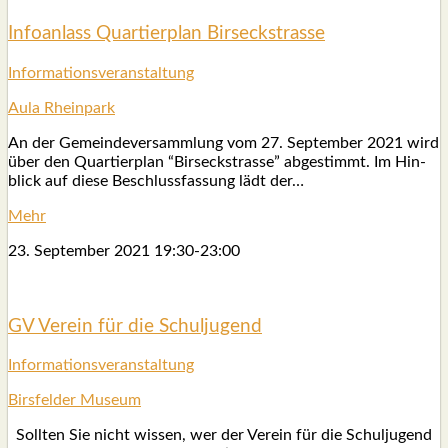
Info­an­lass Quar­tier­plan Birs­eck­stras­se
Infor­ma­ti­ons­ver­an­stal­tung
Aula Rhein­park
An der Gemein­de­ver­samm­lung vom 27. Sep­tem­ber 2021 wird
über den Quar­tier­plan “Birs­eck­stras­se” abge­stimmt. Im Hin­
blick auf die­se Beschluss­fas­sung lädt der…
Mehr
23. Sep­tem­ber 2021
19:30
-
23:00
GV Ver­ein für die Schul­ju­gend
Infor­ma­ti­ons­ver­an­stal­tung
Birs­fel­der Muse­um
Soll­ten Sie nicht wis­sen, wer der Ver­ein für die Schul­ju­gend