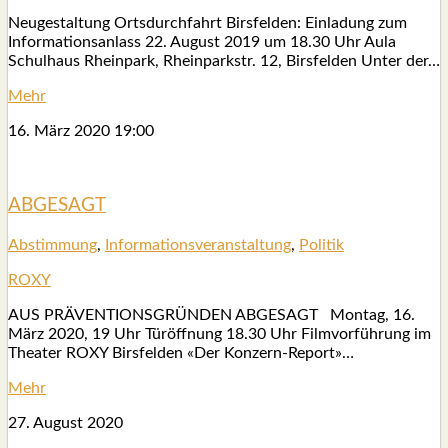
Neu­ge­stal­tung Orts­durch­fahrt Birs­fel­den: Ein­la­dung zum
Infor­ma­ti­ons­an­lass 22. August 2019 um 18.30 Uhr Aula
Schul­haus Rhein­park, Rhein­park­str. 12, Birs­fel­den Unter der…
Mehr
16. März 2020
19:00
ABGESAGT
Abstim­mung
,
Infor­ma­ti­ons­ver­an­stal­tung
,
Poli­tik
ROXY
AUS PRÄVENTIONSGRÜNDEN ABGESAGT Mon­tag, 16.
März 2020, 19 Uhr Tür­öff­nung 18.30 Uhr Film­vor­füh­rung im
Thea­ter ROXY Birs­fel­den «Der Kon­zern-Report»…
Mehr
27. August 2020