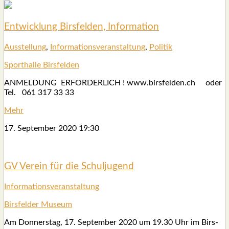
Ent­wick­lung Birs­fel­den, Infor­ma­ti­on
Aus­stel­lung
,
Infor­ma­ti­ons­ver­an­stal­tung
,
Poli­tik
Sport­hal­le Birs­fel­den
ANMELDUNG ERFORDERLICH ! www.birsfelden.ch oder
Tel. 061 317 33 33
Mehr
17. Sep­tem­ber 2020
19:30
GV Ver­ein für die Schul­ju­gend
Infor­ma­ti­ons­ver­an­stal­tung
Birs­fel­der Muse­um
Am Don­ners­tag, 17. Sep­tem­ber 2020 um 19.30 Uhr im Birs­