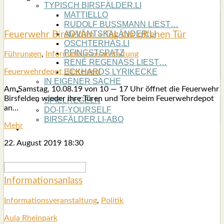
TYPISCH BIRSFÄLDER.LI
MATTIELLO
RUDOLF BUSS­MANN LIEST…
ADVÄNTSKALÄNDER.LI
Feu­er­wehr Birs­fel­den – Tag der offe­nen Tür
OSCHTERHÄS.LI
PFINGST­SPATZ
Füh­run­gen
,
Infor­ma­ti­ons­ver­an­stal­tung
RENÉ REGEN­ASS LIEST…
ECK­HARDS LYRIK­ECKE
Feu­er­wehr­de­pot Birs­fel­den
IN EIGE­NER SACHE
Am Sams­tag, 10.08.19 von 10 — 17 Uhr öff­net die Feu­er­wehr
SO GOOT’S
Birs­fel­den wie­der ihre Türen und Tore beim Feu­er­wehr­de­pot
SPIEL­RE­GELN
an…
DO-IT-YOUR­S­ELF
BIRSFÄLDER.LI-ABO
Mehr
SHOUT­BOX
22. August 2019
18:30
Infor­ma­ti­ons­an­lass
Infor­ma­ti­ons­ver­an­stal­tung
,
Poli­tik
Aula Rhein­park