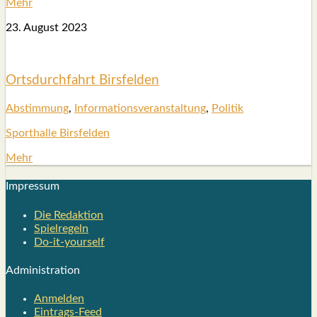
Mehr
23. August 2023
Orts­durch­fahrt Birs­fel­den
Abstim­mung
,
Infor­ma­ti­ons­ver­an­stal­tung
,
Poli­tik
Sport­hal­le Birs­fel­den
Mehr
Impres­sum
Die Redak­ti­on
Spiel­re­geln
Do-it-your­s­elf
Admi­nis­tra­ti­on
Anmelden
Eintrags-Feed