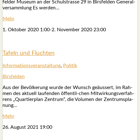
fel­der Muse­um an der Schul­stras­se 29 in Birs­fel­den Gene­ral­
ver­samm­lung Es wer­den…
Mehr
1. Okto­ber 2020
1:00
-
2. Novem­ber 2020
23:00
Tafeln und Fluch­ten
Infor­ma­ti­ons­ver­an­stal­tung
,
Poli­tik
Birs­fel­den
Aus der Bevöl­ke­rung wur­de der Wunsch geäus­sert, im Rah­
men des aktu­ell lau­fen­den öffent­li-chen Mit­wir­kungs­ver­fah­
rens „Quar­tier­plan Zen­trum“, die Volu­men der Zen­trums­pla­
nung…
Mehr
26. August 2021
19:00