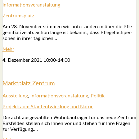
Infor­ma­ti­ons­ver­an­stal­tung
Zen­trums­platz
Am 28. Novem­ber stim­men wir unter ande­rem über die Pfle­
ge­initia­ti­ve ab. Schon lan­ge ist bekannt, dass Pfle­ge­fach­per­
so­nen in ihrer täg­li­chen…
Mehr
4. Dezem­ber 2021
10:00
-
14:00
Markt­platz Zen­trum
Aus­stel­lung
,
Infor­ma­ti­ons­ver­an­stal­tung
,
Poli­tik
Pro­jekt­raum Stadt­ent­wick­lung und Natur
Die acht aus­ge­wähl­ten Wohn­bau­trä­ger für das neue Zen­trum
Birs­fel­den stel­len sich Ihnen vor und ste­hen für Ihre Fra­gen
zur Ver­fü­gung.…