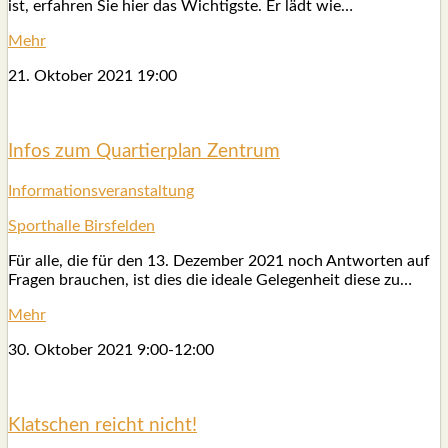
ist, erfah­ren Sie hier das Wich­tigs­te. Er lädt wie…
Mehr
21. Okto­ber 2021
19:00
Infos zum Quar­tier­plan Zen­trum
Infor­ma­ti­ons­ver­an­stal­tung
Sport­hal­le Birs­fel­den
Für alle, die für den 13. Dezem­ber 2021 noch Ant­wor­ten auf
Fra­gen brau­chen, ist dies die idea­le Gele­gen­heit die­se zu…
Mehr
30. Okto­ber 2021
9:00
-
12:00
Klat­schen reicht nicht!